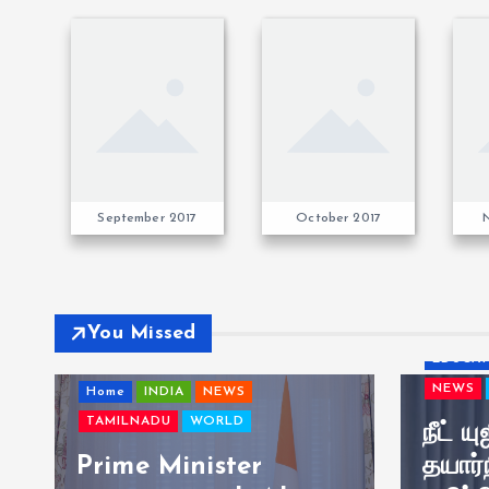
September 2017
October 2017
You Missed
EDUCA
NEWS
Home
INDIA
NEWS
TAMILNADU
WORLD
நீட் ய
Prime Minister
தயார்