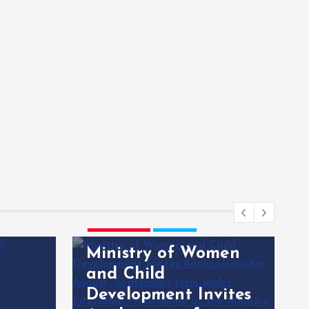
Home
INDIA
NEWS
TAMILNADU
WORLD
Ministry of Women
and Child
Development Invites