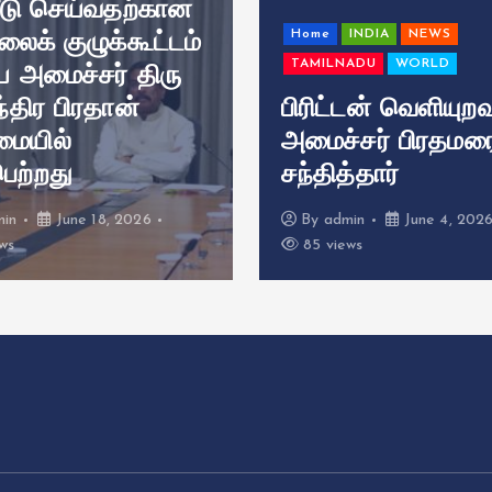
பீடு செய்வதற்கான
Home
INDIA
NEWS
ிலைக் குழுக்கூட்டம்
TAMILNADU
WORLD
ய அமைச்சர் திரு
ந்திர பிரதான்
பிரிட்டன் வெளியுறவ
ையில்
அமைச்சர் பிரதமரை
ெற்றது
சந்தித்தார்
min
June 18, 2026
By
admin
June 4, 202
ws
85 views