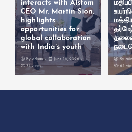
ை
interacts with Alstom
மதிப்
CEO Mr. Martin Sion,
உயர்ந
highlights
மத்தி
opportunities for
தர்மே
ை
global collaboration
தலைம
with India’s youth
நடைப
By
admin
June 18, 2026
By
ad
71 views
65 vie