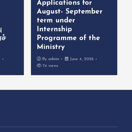
Applications for
August- September
term under
ு
Internship
ச்
Programme of the
Ministry
6
By
admin
June 4, 2026
74 views